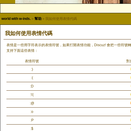
world with w-inds.
»
幫助
» 我如何使用表情代碼
我如何使用表情代碼
表情是一些用字符表示的表情符號，如果打開表情功能，Discuz! 會把一些符
支持下面這些表情：
表情符號
對
:)
:(
:D
:\'(
:@
:o
:P
:$