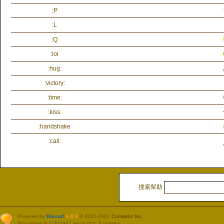
;P
:L
:Q
:lol
:hug:
:victory:
:time:
:kiss:
:handshake
:call:
搜索幫助
Powered by
Discuz!
6.0.0
© 2001-2007
Comsenz Inc.
Processed in 0.004947 second(s), 5 queries.